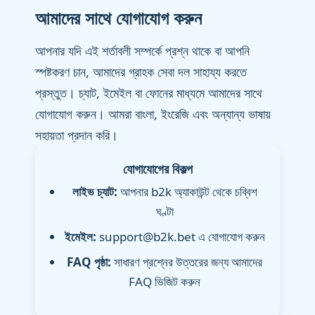
আমাদের সাথে যোগাযোগ করুন
আপনার যদি এই শর্তাবলী সম্পর্কে প্রশ্ন থাকে বা আপনি
স্পষ্টকরণ চান, আমাদের গ্রাহক সেবা দল সাহায্য করতে
প্রস্তুত। চ্যাট, ইমেইল বা ফোনের মাধ্যমে আমাদের সাথে
যোগাযোগ করুন। আমরা বাংলা, ইংরেজি এবং অন্যান্য ভাষায়
সহায়তা প্রদান করি।
যোগাযোগের বিকল্প
লাইভ চ্যাট:
আপনার b2k অ্যাকাউন্ট থেকে চব্বিশ
ঘণ্টা
ইমেইল:
support@b2k.bet
এ যোগাযোগ করুন
FAQ পৃষ্ঠা:
সাধারণ প্রশ্নের উত্তরের জন্য আমাদের
FAQ ভিজিট করুন