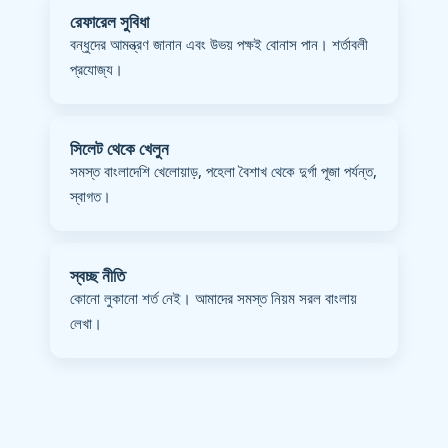
রেফারেল সুবিধা
বন্ধুদের আমন্ত্রণ জানান এবং উভয় পক্ষই বোনাস পান। শর্তাবলী
প্রযোজ্য।
সিলেট থেকে খেলুন
সমস্ত বাংলাদেশি খেলোয়াড়, পহেলা বৈশাখ থেকে দুর্গা পূজা পর্যন্ত,
স্বাগত।
স্বচ্ছ নীতি
কোনো লুকানো শর্ত নেই। আমাদের সমস্ত নিয়ম সরল বাংলায়
লেখা।