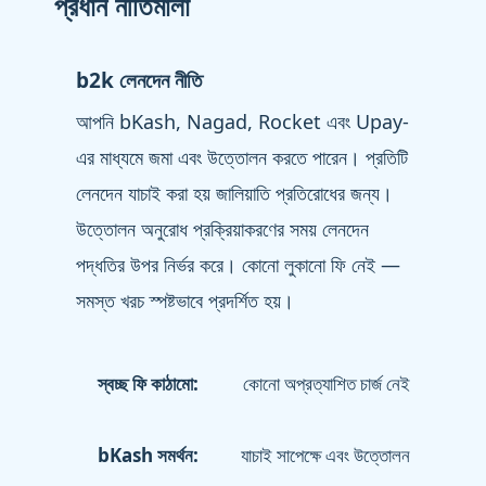
প্রধান নীতিমালা
b2k লেনদেন নীতি
আপনি bKash, Nagad, Rocket এবং Upay-
এর মাধ্যমে জমা এবং উত্তোলন করতে পারেন। প্রতিটি
লেনদেন যাচাই করা হয় জালিয়াতি প্রতিরোধের জন্য।
উত্তোলন অনুরোধ প্রক্রিয়াকরণের সময় লেনদেন
পদ্ধতির উপর নির্ভর করে। কোনো লুকানো ফি নেই —
সমস্ত খরচ স্পষ্টভাবে প্রদর্শিত হয়।
স্বচ্ছ ফি কাঠামো:
কোনো অপ্রত্যাশিত চার্জ নেই
bKash সমর্থন:
যাচাই সাপেক্ষে এবং উত্তোলন